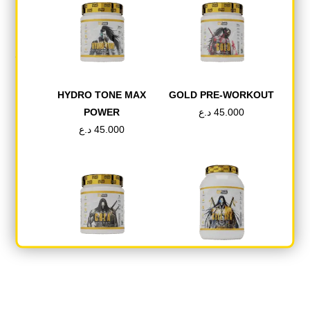
لأي استفسار يمكن التواصل معنا عبر وسائل الاتصال المتوفرة داخل
التطبيق.
آخر تحديث: 2026
HYDRO TONE MAX
GOLD PRE-WORKOUT
45.000
د.ع
POWER
45.000
د.ع
CREA ENERGY
CELL TEK GOLD
65.000
د.ع
40.000
د.ع