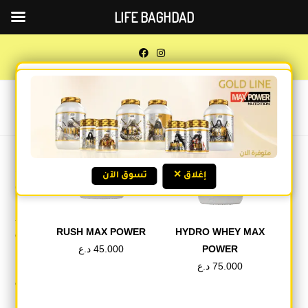
LIFE BAGHDAD
Check Our GOLD LINE!
0
MENU
نحن نحترم خصوصية مستخدمي تطبيق Life Baghdad ونلتزم بحماية
المعلومات التي يتم تقديمها أثناء استخدام التطبيق.
قد يتم استخدام المعلومات التي يقدمها المستخدم لتحسين الخدمات،
✕ إغلاق
تسوق الآن
معالجة الطلبات، والتواصل عند الحاجة.
لا نقوم ببيع أو مشاركة البيانات الشخصية مع أي طرف ثالث إلا عند
RUSH MAX POWER
HYDRO WHEY MAX
الضرورة لتقديم الخدمة أو وفقاً للمتطلبات القانونية.
POWER
45.000
د.ع
75.000
د.ع
باستخدام التطبيق فإنك توافق على سياسة الخصوصية هذه. ويحق لنا
تحديثها من وقت لآخر عند الحاجة.