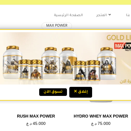
نا
المتجر
الصفحة الرئيسية
MAX POWER
Check Our GOLD LINE!
 STOCK
✕ إغلاق
تسوق الآن
AMINO ACID
RUSH MAX POWER
HYDRO WHEY MAX POWER
Y
HYDRO TONE
د.ع
45.000
د.ع
75.000
MAX POWER