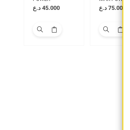
د.ع
45.000
د.ع
75.000