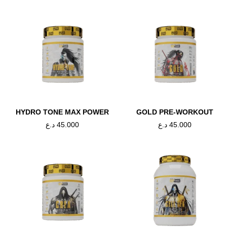
د.ع
45.000
HYDRO TONE MAX POWER
GOLD PRE-WORKOUT
د.ع
45.000
د.ع
45.000