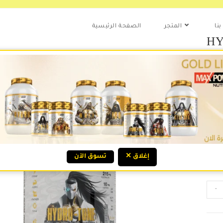
نا
المتجر
الصفحة الرئيسية
HY
.ع
هيدروتون تركيبة ممتازة لترطيب الجسم ودعم العضلات، تجمع بين 4
حماض الأمينية
ركيبة
الجسم
✕ إغلاق
تسوق الآن
-