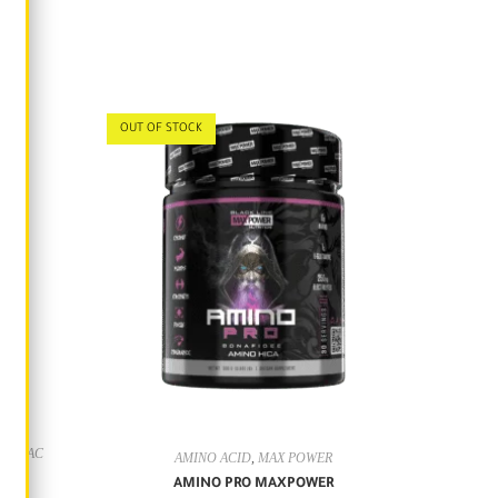
OUT OF STOCK
 BONAC
AMINO ACID
,
MAX POWER
AMINO PRO MAXPOWER