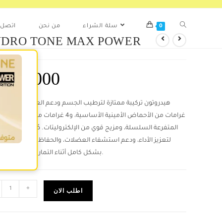
0
سلة الشراء
من نحن
اتصل ب
DRO TONE MAX POWER
45.000
د
غرامات من الأحماض الأمينية الأساسية، و4 غرامات من الأ
المتفرعة السلسلة، ومزيج قوي من الإلكتروليتات. صُممت هذه الت
لتعزيز الأداء، ودعم استشفاء العضلات، والحفاظ على ترطيب 
بشكل كامل أثناء التمارين الرياضية المكثفة.
+
اطلب الان