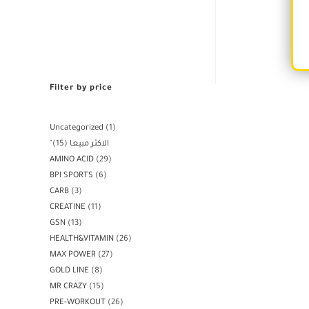
Filter by price
Uncategorized
1
"الاكثر مبيعا
15
AMINO ACID
29
BPI SPORTS
6
CARB
3
CREATINE
11
GSN
13
HEALTH&VITAMIN
26
MAX POWER
27
GOLD LINE
8
MR CRAZY
15
PRE-WORKOUT
26