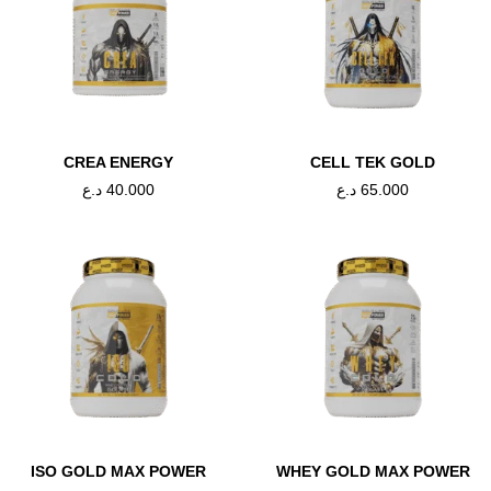
ducts
OUT OF STOCK
CREA ENERGY
CELL TEK GOLD
65.000
د.ع
40.000
د.ع
AMINO ACID
,
PRE-WORKOUT
,
WILLIAM
MINO ACID
,
RONNI COLEMAN
ISO GOLD MAX POWER
WHEY GOLD MAX POWER
AAKG MAX
INO TONE&EAA RC