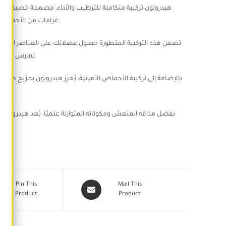
غرامات من الأحماض الأمينية الأساسية وجميع الاملاح والمعادن ، والحد من تكسير العضلات، وتسريع عملية الاستشفاء.
تضمن هذه التركيبة المتطورة حصول عضلاتك على العناصر الأساسي
تمارس تمارين رياضية مكثفة أو تحافظ على نمط حياة نشط، يدعم هيدروتون الأداء الأمثل للعضلات في كل خطوة.
بالإضافة إلى تركيبة الأحماض الأمينية، يُعزز هيدروتون بمزيج حي
بفضل مذاقه المنعش ومكوناته المتوازنة علميًا، يُعد هيدروتون 
Pin This
Mail This
Product
Product