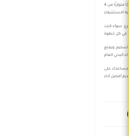
هيدروتون تركيبة متكاملة للترطيب والأداء، مصممة خصيصًا للرياضيين والأفراد النشطين الذين يتطلعون إلى المزيد من مكملاتهم الغذائية. يوفر مزيجًا متوازنًا من 4
ل أسرع. سواء كنت
طيب السليم، ويمنع
زمين، ويساعدك على
تقديم أفضل أداء.