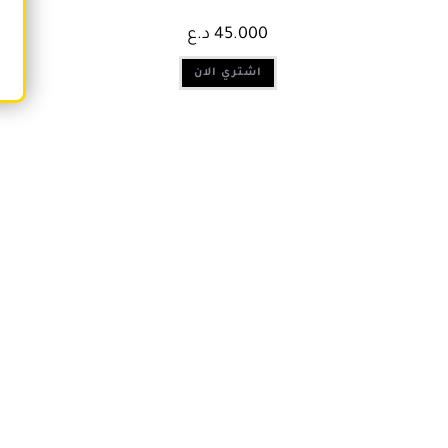
45.000
د.ع
اشتري الان