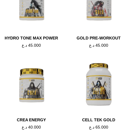
HYDRO TONE MAX POWER
GOLD PRE-WORKOUT
د.ع
45.000
د.ع
45.000
CREA ENERGY
CELL TEK GOLD
د.ع
40.000
د.ع
65.000