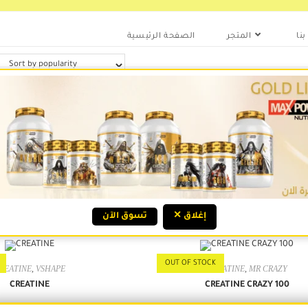
نا
المتجر
الصفحة الرئيسية
OUT OF STOCK
ال
,
BPI SPORTS
,
CREATINE
CREATINE
,
MAX POWER
creatine bpi
CREA PRO MAXPOWER
د.ع
38.000
د.ع
35.000
اشتري الان
اشتري الان
✕ إغلاق
تسوق الآن
OUT OF STOCK
REATINE
,
VSHAPE
CREATINE
,
MR CRAZY
CREATINE
CREATINE CRAZY 100