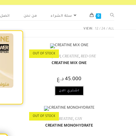
اتصل ب
من نحن
سلة الشراء
0
VIEW:
12
24
ALL
OUT OF STOCK
"الاكثر مبيعا
,
CREATINE
,
RED ONE
CREATINE MIX ONE
د.ع
45.000
اشتري الان
OUT OF STOCK
CREATINE
,
GSN
CREATINE MONOHYDRATE