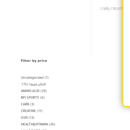
CARB
,
CREATINE
,
Filter by price
Uncategorized
1
15
"الاكثر مبيعا
AMINO ACID
29
BPI SPORTS
6
CARB
3
CREATINE
11
GSN
13
HEALTH&VITAMIN
26