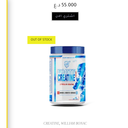
د.ع
55.000
اشتري الان
OUT OF STOCK
CREATINE
,
WILLIAM BONAC