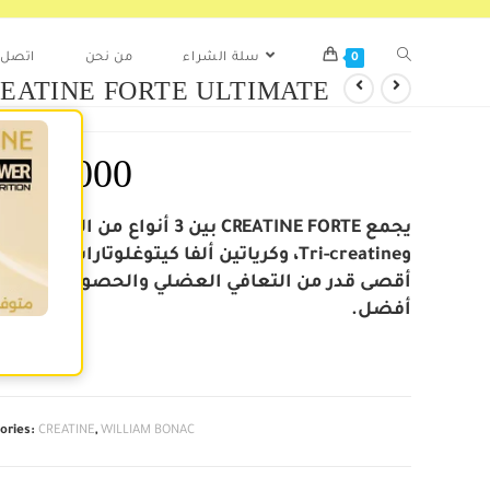
0
سلة الشراء
من نحن
اتصل ب
EATINE FORTE ULTIMATE
45.000
د
وTri-creatine، وكرياتين ألفا كيتوغلوتارات لتحقيق
أقصى قدر من التعافي العضلي والحصول على نتائ
أفضل.
f stock
ories:
CREATINE
,
WILLIAM BONAC