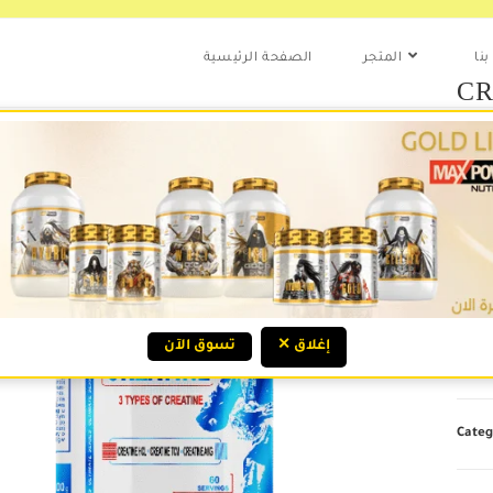
نا
المتجر
الصفحة الرئيسية
CR
.ع
يجمع CREATINE FORTE بين 3 أنواع من الكرياتين؛ HCL،
ج
✕ إغلاق
تسوق الآن
Out o
Categ