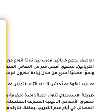
الوصف يجمع كرياتين فورت بين ثلاثة أنواع من الكر
الكرياتين، لتحقيق أقصى قدر من التعافي العضلي 
ونموًا عضليًا أسرع من خلال زيادة مخزون فوسفور
>> يزيد القوة >> يُحسّن الأداء أثناء التمرين >> ي
مخفوق الأحماض الأمينية المتفرعة السلسلة، أو بع
العصائر. في أيام عدم التدريب، يمكنك تناوله في أ