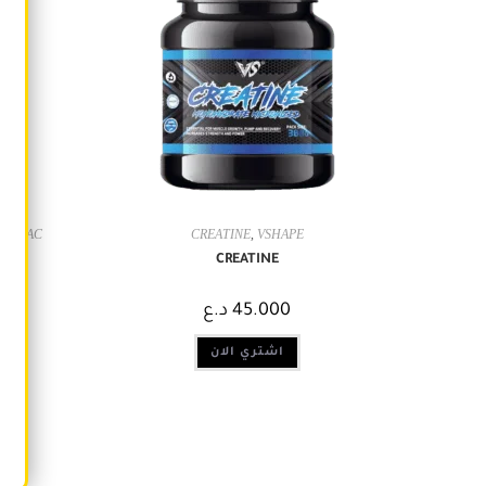
 BONAC
CREATINE
,
VSHAPE
CREATINE
45.000
د.ع
اشتري الان