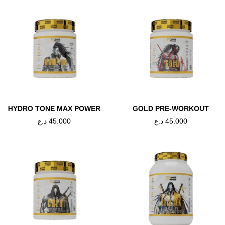
غ بنكهة طبيعية). ملاحظة: لا يمكن استخدام المكملات الغذائية كبديل لنظام 
ال. المنتج مخصص للبالغين والأشخاص الأصحاء. غير مناس
– ٣٠٠ غ / ٦٠ حصة.
Tweet This
Share on
Product
Facebook
HYDRO TONE MAX POWER
GOLD PRE-WORKOUT
45.000
د.ع
45.000
د.ع
ducts
OUT OF STOCK