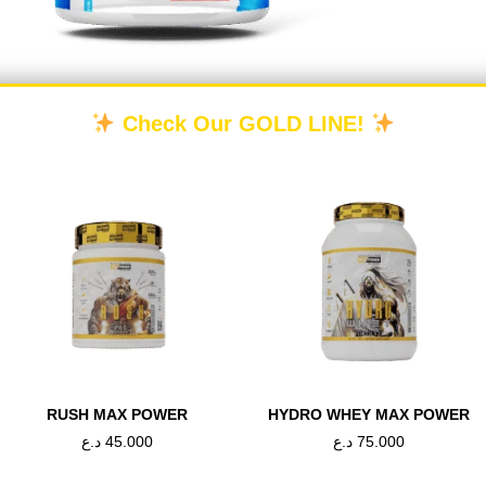
Check Our GOLD LINE!
DESCRIPTION
REVIEWS (0)
ياتين: حمض الهيدروكلوريك، وثلاثي الكرياتين، وألفا كيتوغل
ونتائج أفضل. يمنحك كرياتين فورت تعافيًا أسرع من التدري
يل كرياتين في العضلات.
ُساعد في نمو العضلات
RUSH MAX POWER
HYDRO WHEY MAX POWER
طريقة الاستخدام: تناول حصة واحدة (مغرفة واحدة ٦ غ / ٥ غ بنكهة طبيعية) في ٢٠٠ مل 
75.000
د.ع
45.000
د.ع
د التمرين مع مخفوق البروتين، أو يمكنك تناوله بمفرده مع
ي وقت من اليوم مع مخفوق البروتين. لا تتجاوز الجرعة اليو