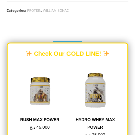
Categories:
PROTEIN
,
WILLIAM BONAC
DESCRIPTION
Check Our GOLD LINE!
REVIEWS (0)
Description
حول المنتج
لقد جمعت المكونات الممتازة المطلقة مع سلسلة من
تقنيات معالجة
RUSH MAX POWER
HYDRO WHEY MAX
CFM ذات الخبرة الواسعة لضمان أعلى مستويات
د.ع
45.000
POWER
البروتين وأنظفها وأقل حجمًا. يستخدم CFM مرشحات
د.ع
75.000