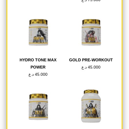
لفصل البروتين عن الدهون غير المرغوب فيها
والكوليسترول واللاكتوز، بناءً على الحجم الجزيئي
والشكل.
طريقة الاستخدام
تناول حصتين (ملعقتين، 60 جم) يوميًا. امزج ملعقة
واحدة (30 جم) في 200 مل من الماء البارد، وتناولها
مرتين يوميًا، ويفضل قبل التمرين بـ 30 دقيقة وبعد
HYDRO TONE MAX
GOLD PRE-WORKOUT
التمرين مباشرة. في أيام عدم التدريب، قم بخلط ملعقة
POWER
د.ع
45.000
واحدة (30 جم) في 200 مل من الماء البارد، وتناولها أول
شيء في الصباح وبين الوجبات. لا تتجاوز الجرعة اليومية
د.ع
45.000
القصوى (60 جم).
ملاحظات: يُحفظ بعيدًا عن متناول الأطفال. المنتج
مخصص للبالغين والأشخاص الأصحاء. غير مناسب
للنساء الحوامل والأمهات المرضعات. المغرفة متوفرة
في العبوة.
حجم العبوة المتوفرة: 1800 جرام، 60 حصة.