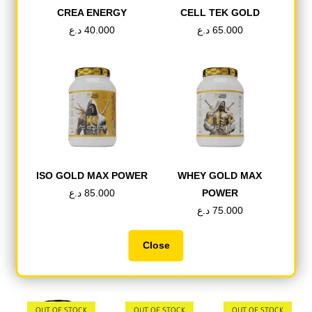
CREA ENERGY
CELL TEK GOLD
د.ع
40.000
د.ع
65.000
Tweet This Product
Share on Facebook
ISO GOLD MAX POWER
WHEY GOLD MAX
Pin This Product
Mail This Product
د.ع
85.000
POWER
د.ع
75.000
Close
Related products
OUT OF STOCK
OUT OF STOCK
OUT OF STOCK