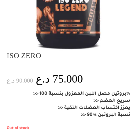
ISO ZERO
د.ع
75.000
د.ع
90.000
>> بروتين مصل اللبن المعزول بنسبة 100%
>> سريع الهضم
>> يعزز اكتساب العضلات النقية
>> 90% نسبة البروتين
Out of stock