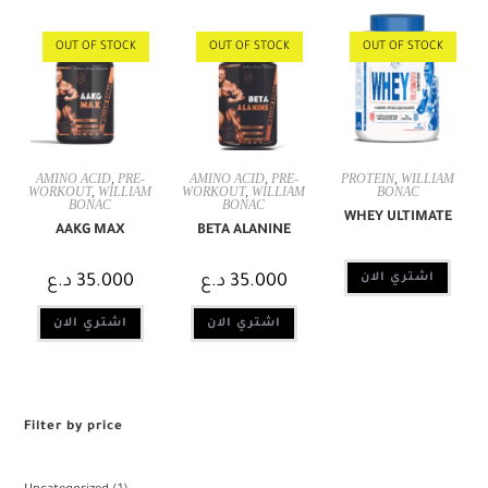
OUT OF STOCK
OUT OF STOCK
OUT OF STOCK
AMINO ACID
,
PRE-
AMINO ACID
,
PRE-
PROTEIN
,
WILLIAM
WORKOUT
,
WILLIAM
WORKOUT
,
WILLIAM
BONAC
BONAC
BONAC
WHEY ULTIMATE
AAKG MAX
BETA ALANINE
اشتري الان
35.000
د.ع
35.000
د.ع
اشتري الان
اشتري الان
Filter by price