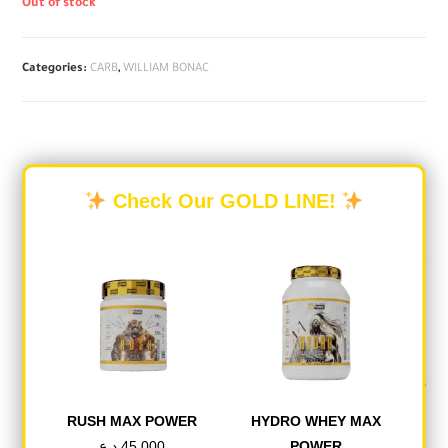
Out of stock
Categories:
CARB
,
WILLIAM BONAC
DESCRIPTION
Check Our GOLD LINE!
REVIEWS (0)
Description
الوصف كريمة الأرز هي أفضل مصدر للكربوهيدرات،
سهلة الهضم وخفيفة على المعدة. كريمة الأرز منتج
خالٍ من الغلوتين، غني بـ 25 غرامًا من الكربوهيدرات
في كل حصة، مما يمنحك شعورًا بالشبع ويمنحك
RUSH MAX POWER
HYDRO WHEY MAX
القيمة الغذائية اللازمة عند تناوله مع البروتين. كريمة
POWER
45.000
د.ع