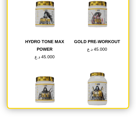
HYDRO TONE MAX
GOLD PRE-WORKOUT
POWER
د.ع
45.000
د.ع
45.000
CREA ENERGY
CELL TEK GOLD
د.ع
40.000
د.ع
65.000