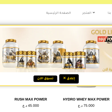
نا
المتجر
الصفحة الرئيسية
Check Our GOLD LINE!
✕ إغلاق
تسوق الآن
RUSH MAX POWER
HYDRO WHEY MAX POWER
د.ع
45.000
د.ع
75.000