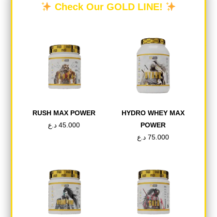
Check Our GOLD LINE!
DESCRIPTION
REVIEWS (0)
Description
بيتا ألانين هو مكمل غذائي على شكل مسحوق
مخصص للرياضيين المحترفين والهواة. بيتا ألانين
يعزز الأداء من خلال زيادة القدرة على ممارسة
RUSH MAX POWER
HYDRO WHEY MAX
التمارين الرياضية وتقليل تعب العضلات. كما أن
د.ع
45.000
POWER
لديها خصائص مضادة للأكسدة وتعزيز المناعة
د.ع
75.000
ومكافحة الشيخوخة
PACK SIZE:
250g – 83 servings
ACTIVE INGREDIENTS:
1 serving (1 scoop) 3g
BETA ALANINE:
2.9g