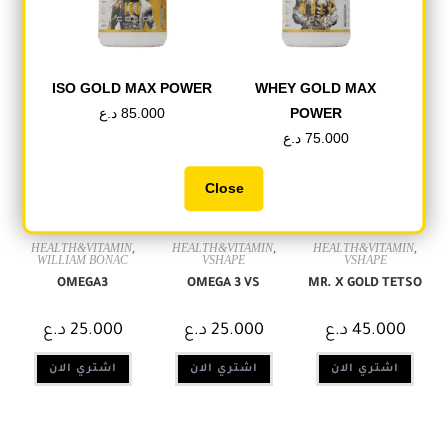
Related products
ISO GOLD MAX POWER
WHEY GOLD MAX
د.ع
85.000
POWER
OUT OF STOCK
OUT OF STOCK
OUT OF STOCK
د.ع
75.000
Close
HEALTH&VITAMIN
,
HEALTH&VITAMIN
,
HEALTH&VITAMIN
,
WILLIAM BONAC
VSHAPE
VSHAPE
OMEGA3
OMEGA 3 VS
MR. X GOLD TETSO
د.ع
25.000
د.ع
25.000
د.ع
45.000
اشتري الان
اشتري الان
اشتري الان