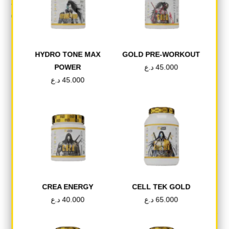
HYDRO TONE MAX
GOLD PRE-WORKOUT
POWER
د.ع
45.000
د.ع
45.000
• يساعد في تقليل الإجهاد التأكسدي في الكبد
CREA ENERGY
CELL TEK GOLD
Tweet This Product
Share on Facebook
د.ع
40.000
د.ع
65.000