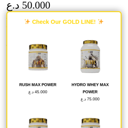
د.ع
50.000
TUDCA – دعم الكبد المتقدم وإزالة السموم
Check Our GOLD LINE!
Out of stock
Categories:
HEALTH&VITAMIN
,
RED ONE
DESCRIPTION
RUSH MAX POWER
HYDRO WHEY MAX
د.ع
45.000
POWER
REVIEWS (0)
د.ع
75.000
Description