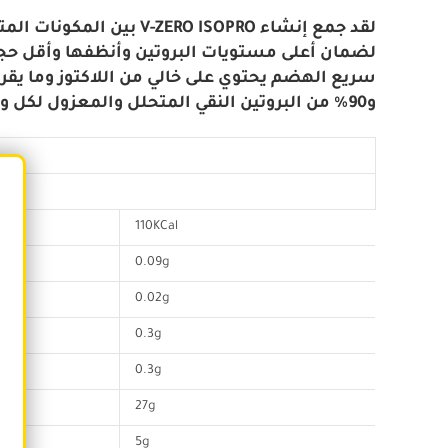
بين المكونات المتميزة ا
لضمان أعلى مستويات البروتين وأنظفها وأقل حجمً
و90% من البروتين النقي المتحلل والمعزول لكل وجبة.
110KCal
0.09g
0.02g
0.3g
0.3g
27g
5g