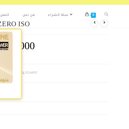
اتصل ب
من نحن
سلة الشراء
0
ZERO ISO
د
75.000
f stock
ories:
PROTEIN
,
VSHAPE