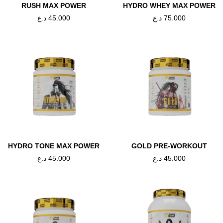
RUSH MAX POWER
HYDRO WHEY MAX POWER
د.ع
45.000
د.ع
75.000
تناول حصتين (مغرفة واحدة من 30 جم) يوميًا. امزج ملعقة واحدة (30 جم) في 200 مل من ،
لوجبات. لا تتجاوز الجرعة اليومية الموصى بها
HYDRO TONE MAX POWER
GOLD PRE-WORKOUT
د.ع
45.000
د.ع
45.000
Tweet This
Share on
Product
Facebook