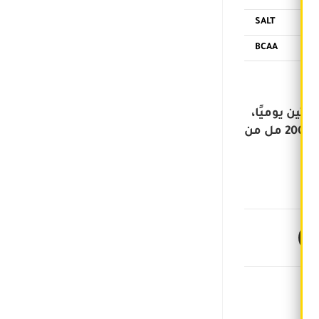
SALT
BCAA
الماء البارد، وتناولها مرتين يوميًا
ويفضل قبل التمرين بـ 30 دقيقة وبعد التمرين مباشرة. في أيام عدم التدريب، قم بخلط ملعقة واحدة (30 جم) في 200 مل من