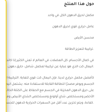
حول هذا المنتج
مكمل لحرق الدهون الكل في واحد
عامل حراري قوي لحرق الدهون
محسن الأيض
تركيبة لتعزيز الطاقة.
في كمال الأجسام، كل العضلات في العالم لا تعني الكثير إذا كانت م
انيمال كت الذي هو عبارة عن تركيبة لمكمل شامل: حارق دهون، زيادة التركيز، تعزيز الطاقة، المساعدة في بناء العضلات.
كأفضل مكمل حراري لدينا، فإن انيمال كت قوي للغاية. التركيبة الحرار
الجسم ويوفر مصدرًا للطاقة القابلة للاستفادة منه. يشتمل انيمال ك
على حرق الدهون المخزنة في الجسم مع الحفاظ على الكتلة الخالية 
الأخضر ومستخلص شاي أولونغ ومستخلص الشاي الأبيض ومستخلص ال
كفاءة، ويتم تخزين عدد أقل من السعرات الحرارية كدهون للجسم.