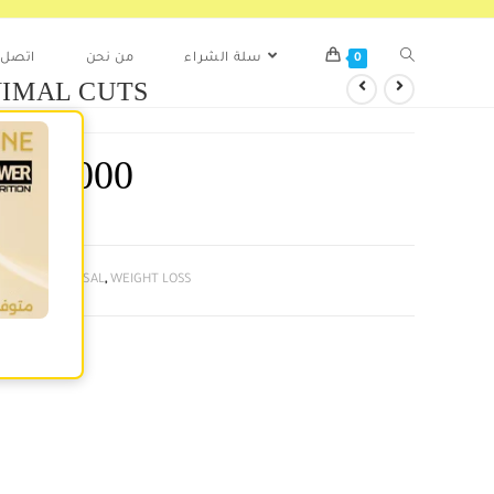
0
سلة الشراء
من نحن
اتصل ب
IMAL CUTS
65.000
د
f stock
ories:
UNIVERSAL
,
WEIGHT LOSS