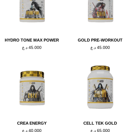
فإن انيمال كت فعال للغاية. تكمن مشكلة معظم مدرات البول في أنها غالبًا ما تس
، تفقد عضلاتك ضخها وحجمها. على عكس المكملات الأخرى، تحتوي انيما لكت أيضًا
انيمال كت، أولها تركيبة منشط الذهن يحتوي على مكونات مهمة لتعزيز الدماغ م
ادة اليقظة أثناء التمرين. فائدة أخرى من منشط الذهن هو زيادة إمداد الأكسجين إل
HYDRO TONE MAX POWER
GOLD PRE-WORKOUT
إنتاج الناقل العصبي والأداء العصبي العضلي. المكونات الثانية من انيمال كت هي معززات CCK (مثبطات الشهية) مع اتباع نظام غذائي س
45.000
د.ع
45.000
د.ع
CREA ENERGY
CELL TEK GOLD
65.000
د.ع
40.000
د.ع