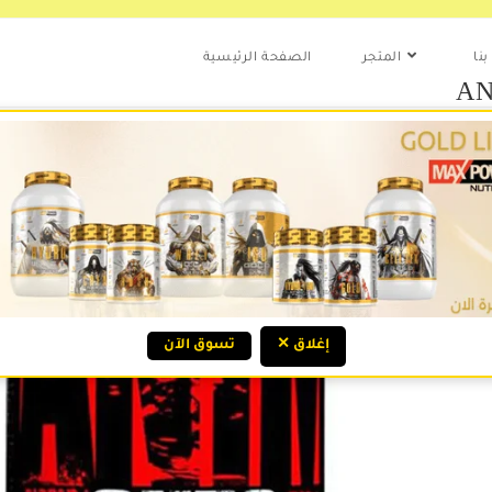
نا
المتجر
الصفحة الرئيسية
AN
.ع
Out o
Categ
✕ إغلاق
تسوق الآن