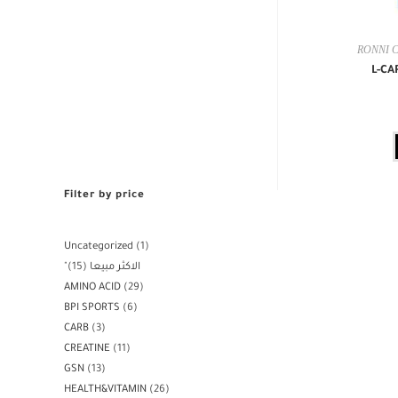
RONNI 
L-CA
Filter by price
Uncategorized
1
"الاكثر مبيعا
15
AMINO ACID
29
BPI SPORTS
6
CARB
3
CREATINE
11
GSN
13
HEALTH&VITAMIN
26