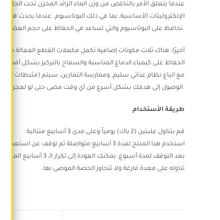
عندما يتعلق الأمر بالتخلص من وزن الماء الزائد المخزن تحت الجلد 
الإلكتروليتات الأساسية، بما في ذلك البوتاسيوم. عندما يحدث هذا
تحافظ على البوتاسيوم والتي تساعد في الحفاظ على حجم العضلات.
أخيرًا، هناك ثلاث مكونات إضافية تكمل مكملات القطع الفعالة من 
الحفاظ على كيمياء الدماغ المناسبة والسماح بالتركيز بشكل أفضل وزي
الوصول إلى هدفك بشكل أسرع من أي وقت مضى حتى لو لمجرد المنافسة مع نفسك – والأهم من ذلك كله ، أن انيمال كت تدعمك.
طريقة الأستخدام
قم بتناول علبتين (2 باك)
يومياً وعلى مدى 3 أسابيع متتالية.
استخدم هذا المنتج لمدة 3 أسابيع متواصلة ثم توقف عن استعماله لمدة أسبوع.
بعد التوقف لمدة أسبوع، يمكنك العودة إلى تكرار الـ 3 أسابيع المتتالية ثم مرة أخرى مع التوقف لمدة أسبوع حتى تحصل على أفضل النتائج.
تناوله على معدة فارغة ولا تتجاوز الحصة الموصى بها.