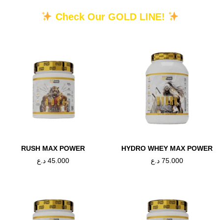
Check Our GOLD LINE!
حاطة بطبقات من دهون الجسم حتى من خلال أثقل الأوزان وجلسات التمرين الأكثر ك
RUSH MAX POWER
HYDRO WHEY MAX POWER
ية هوي “حرق” السعرات الحرارية من الدهون المخزنة في الجسم. وهذا بدوره يزيد من
75.000
د.ع
45.000
د.ع
ت على مواقد قوية للدهون المولدة للحرارة والتي يمكن أن تساعد في تعزيز قدرة ا
من الدهون (العضلات)، وهو حارق الدهون في الجسم. تركيبة التمثيل الغذائي من 
شاي الأسود، كل ذلك مغطى هنا. التمثيل الغذائي الأسرع يعادل حرق الدهون