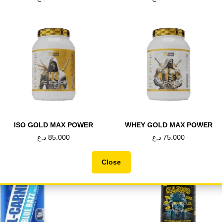
Tweet This
Share on
Product
Facebook
ducts
OUT OF STOCK
ISO GOLD MAX POWER
WHEY GOLD MAX POWER
75.000
د.ع
85.000
د.ع
Close