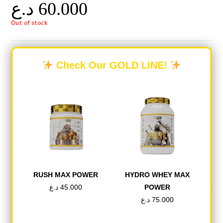
د.ع
60.000
Out of stock
Categories:
HEALTH&VITAMIN
,
UNIVERSAL
Check Our GOLD LINE!
DESCRIPTION
REVIEWS (0)
Description
RUSH MAX POWER
HYDRO WHEY MAX
د.ع
45.000
POWER
حول هذا المنتج
د.ع
75.000
يوفِّر لك مكمِّل أنيمال باك كل ما تحتاج إليه لتزيد من قوة أدائك وأكثر! فهو