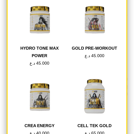
يحتوي على المكونات التي تجعلك تتمتّع بأداء مثالي لاحتوائه على الكارنتين،
Pyridoxine a-
“
و ل-أرجنين، وحمض الألفا ليبويك وعناصر مميّزة مثل
ففي كل علبة من
.
Ketoglutarate” المُحفِّز للأداء، ومُركّب الليبوتروبيك
مكمِّل أنيمال باك ستحصل على مجموعة ممتازة من 60 مكون أساسي
بالكميات المناسبة والتي يتغذى عليها جسمك في كل مرة. كل حبة من الـ
11 حبة الموجودة في كل علبة من أنيمال باك صممت خصيصاً لتحتوي على
كل المكونات المطلوبة ليكون جسمك بأفضل حال.
HYDRO TONE MAX
GOLD PRE-WORKOUT
POWER
د.ع
45.000
طريقة الأستخدام
د.ع
45.000
قم بتناول علبة واحدة (1 باك) بعد 30 دقيقة من الوجبة التي تتناولها قبل
التمرين.
إذا كان لديك تدريبات مكثّفة، قم بتناول علبتين (2 باك) يومياً.
اشرب كميات وافرة جداً من الماء.
CREA ENERGY
CELL TEK GOLD
د.ع
40.000
د.ع
65.000