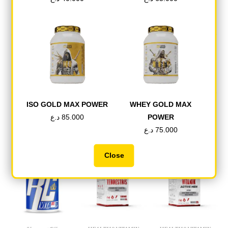
Tweet This Product
Share on Facebook
Pin This Product
Mail This Product
ISO GOLD MAX POWER
WHEY GOLD MAX
د.ع
85.000
POWER
د.ع
75.000
Related products
Close
OUT OF STOCK