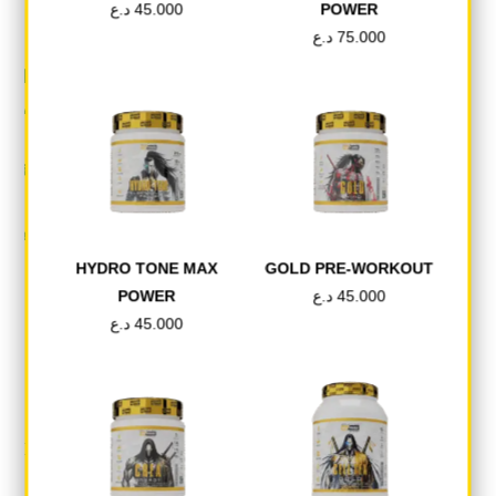
POWER
45.000
د.ع
75.000
د.ع
HYDRO TONE MAX
GOLD PRE-WORKOUT
45.000
د.ع
POWER
45.000
د.ع