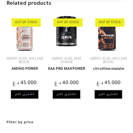
Related products
OUT OF STOCK
OUT OF STOCK
OUT OF STOCK
AMINO ACID
,
WILLIAM
AMINO ACID
,
MAX
AMINO ACID
,
WILLIAM
BONAC
POWER
BONAC
AMINO POWER
EAA PRO MAXPOWER
citrulline-malate
45.000
د.ع
40.000
د.ع
45.000
د.ع
اشتري الان
اشتري الان
اشتري الان
Filter by price