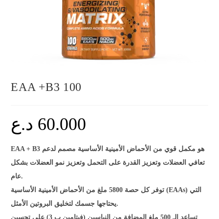
EAA +B3 100
60.000
د.ع
EAA + B3 هو مكمل قوي من الأحماض الأمينية الأساسية مصمم لدعم
تعافي العضلات وتعزيز القدرة على التحمل وتعزيز نمو العضلات بشكل
عام.
توفر كل حصة 5800 ملغ من الأحماض الأمينية الأساسية (EAAs) التي
يحتاجها جسمك لتخليق البروتين الأمثل.
تساعد الـ 500 ملغ المضافة من النياسين (فيتامين ب 3) على تحسين