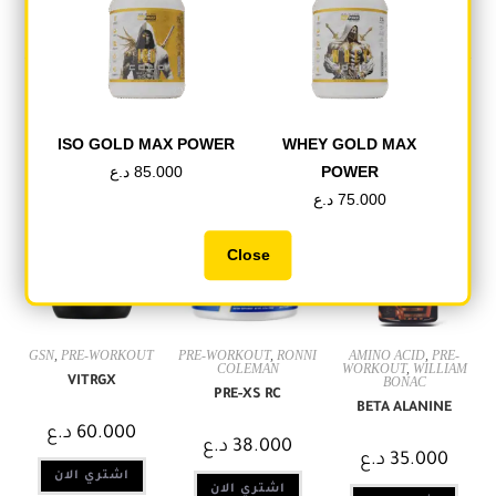
Pin This Product
Mail This Product
ISO GOLD MAX POWER
WHEY GOLD MAX
Related products
د.ع
85.000
POWER
د.ع
75.000
OUT OF STOCK
OUT OF STOCK
Close
GSN
,
PRE-WORKOUT
PRE-WORKOUT
,
RONNI
AMINO ACID
,
PRE-
COLEMAN
WORKOUT
,
WILLIAM
VITRGX
BONAC
PRE-XS RC
BETA ALANINE
د.ع
60.000
د.ع
38.000
د.ع
35.000
اشتري الان
اشتري الان