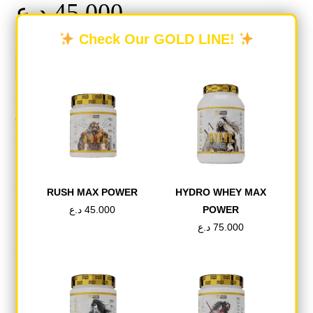
د.ع
45.000
Check Our GOLD LINE!
-
+
اطلب الان
Categories:
PRE-WORKOUT
,
RED ONE
RUSH MAX POWER
HYDRO WHEY MAX
DESCRIPTION
د.ع
45.000
POWER
د.ع
75.000
REVIEWS (0)
Description
الفوائد والميزات ما قبل التمرين هو تمرين مسبق