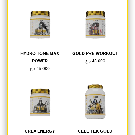
تريبولوس تيريستريس مكمل عشبي قوي يُستخدم تقليديًا لتعزيز إنتاج
هرمون التستوستيرون الطبيعي، وتعزيز القوة، وتحسين الأداء الرياضي.
يُعرف بقدرته على دعم القدرة على التحمل، ونمو العضلات، والحيوية
بشكل عام، وهو الخيار المفضل لدى الرياضيين والأفراد النشطين الذين
HYDRO TONE MAX
GOLD PRE-WORKOUT
يتطلعون إلى تجاوز حدود قدراتهم.
POWER
د.ع
45.000
د.ع
45.000
الفوائد الرئيسية:
• يدعم مستويات هرمون التستوستيرون الطبيعية
• يعزز القوة والطاقة ونمو العضلات
• يحسن القدرة على التحمل والأداء الرياضي
• يعزز الرغبة الجنسية والحيوية بشكل عام
CREA ENERGY
CELL TEK GOLD