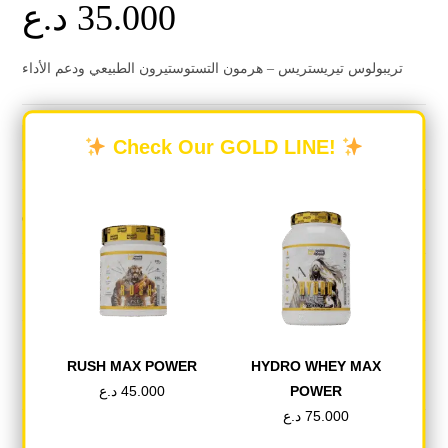
د.ع
35.000
تريبولوس تيريستريس – هرمون التستوستيرون الطبيعي ودعم الأداء
Check Our GOLD LINE!
-
+
اطلب الان
Categories:
HEALTH&VITAMIN
,
RED ONE
DESCRIPTION
RUSH MAX POWER
HYDRO WHEY MAX
REVIEWS (0)
د.ع
45.000
POWER
د.ع
75.000
Description