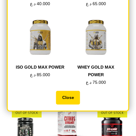
د.ع
40.000
د.ع
65.000
Tweet This Product
Share on Facebook
Pin This Product
Mail This Product
ISO GOLD MAX POWER
WHEY GOLD MAX
د.ع
85.000
POWER
د.ع
75.000
Related products
Close
OUT OF STOCK
OUT OF STOCK